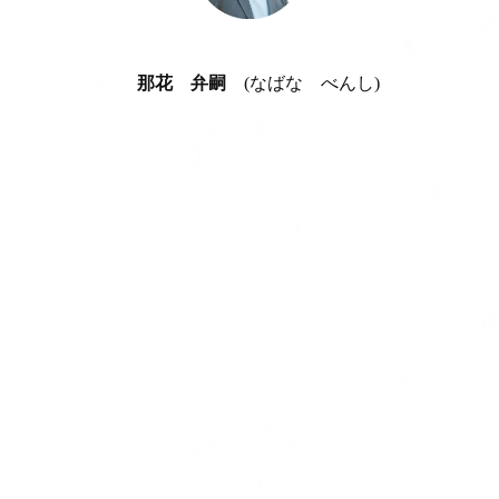
那花 弁嗣
(なばな べんし)